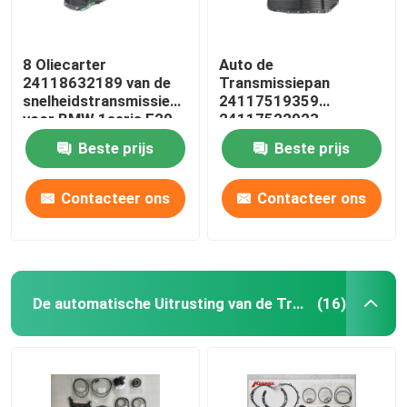
8 Oliecarter
Auto de
24118632189 van de
Transmissiepan
snelheidstransmissie
24117519359
voor BMW 1seris F20
24117522923
3seris F30 F80
24152333903 van
Beste prijs
Beste prijs
BMW 3/E90 E92 E93
Contacteer ons
Contacteer ons
De automatische Uitrusting van de Transmissierevisie
(16)