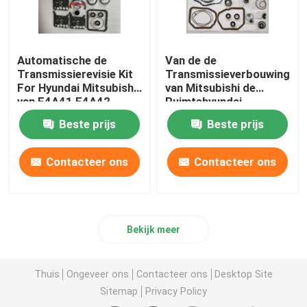
Automatische de
Van de de
Transmissierevisie Kit
Transmissieverbouwing
For Hyundai Mitsubishi
van Mitsubishi de
van F4A41 F4A42
Ruimtehyundai
F4A4B
Uitrusting F4A22
Beste prijs
Beste prijs
F4A23 KM175 KM177
Contacteer ons
Contacteer ons
Bekijk meer
Thuis
Ongeveer ons
Contacteer ons
Desktop Site
Sitemap
Privacy Policy