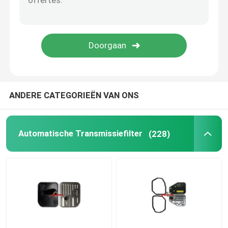
OLIECARTERpakking
De automatische uitrusting van de Transmissiewrijvin
Verkoelingstoestand
ANDERE CATEGORIEËN VAN ONS
VW Autoonderdelen
Automatische Transmissiefilter
(228)
Motorklepdek
Auto-uitbreidingstank
Onderdelen voor transmissie