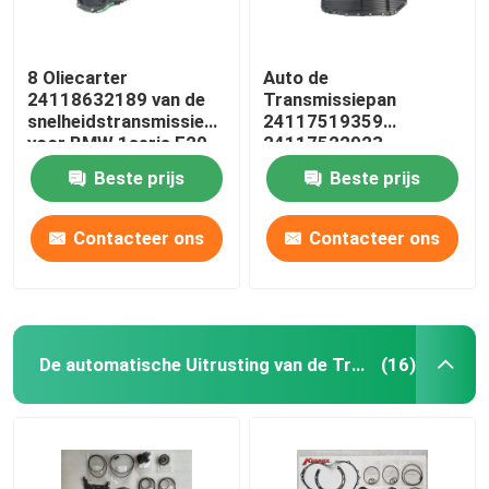
8 Oliecarter
Auto de
24118632189 van de
Transmissiepan
snelheidstransmissie
24117519359
voor BMW 1seris F20
24117522923
3seris F30 F80
24152333903 van
Beste prijs
Beste prijs
BMW 3/E90 E92 E93
Contacteer ons
Contacteer ons
De automatische Uitrusting van de Transmissierevisie
(16)