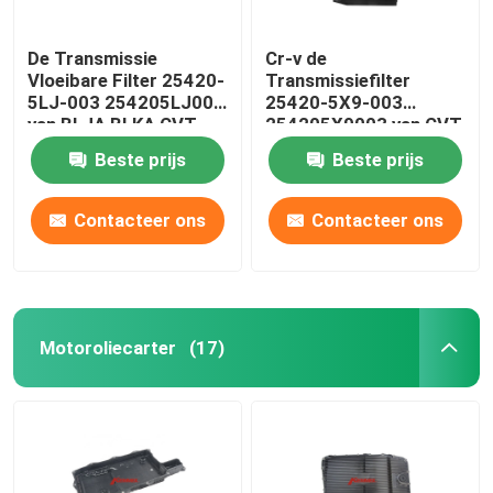
De Transmissie
Cr-v de
Vloeibare Filter 25420-
Transmissiefilter
5LJ-003 254205LJ003
25420-5X9-003
van BLJA BLKA CVT
254205X9003 van CVT
Honda
Honda Accord
Beste prijs
Beste prijs
Contacteer ons
Contacteer ons
Motoroliecarter
(17)