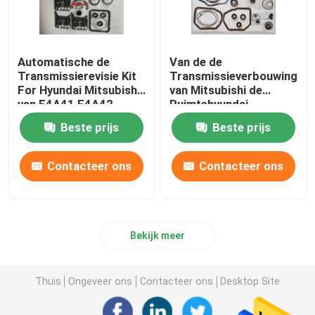
Automatische de
Van de de
Transmissierevisie Kit
Transmissieverbouwing
For Hyundai Mitsubishi
van Mitsubishi de
van F4A41 F4A42
Ruimtehyundai
F4A4B
Uitrusting F4A22
Beste prijs
Beste prijs
F4A23 KM175 KM177
Contacteer ons
Contacteer ons
Bekijk meer
Thuis
Ongeveer ons
Contacteer ons
Desktop Site