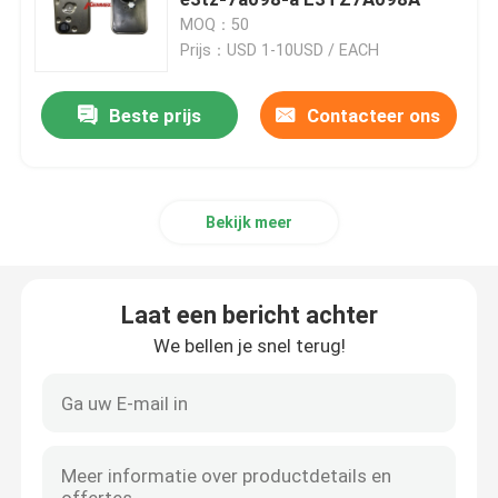
MOQ：50
Prijs：USD 1-10USD / EACH
Ford Transmission Filter
Beste prijs
Contacteer ons
Nissan Transmission Filter
Mazda-Transmissiefilter
Bekijk meer
Hyundai-Transmissiefilter
Laat een bericht achter
OLIECARTERpakking
We bellen je snel terug!
De automatische uitrusting van de Transmissiewrijvin
Verkoelingstoestand