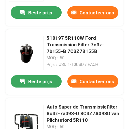
Beste prijs
Contacteer ons
518197 5R110W Ford
Transmission Filter 7c3z-
7b155-B 7C3Z7B155B
MOQ：50
Prijs：USD 1-10USD / EACH
Beste prijs
Contacteer ons
Thuis
Auto Super de Transmissiefilter
Over ons
8c3z-7a098-D 8C3Z7A098D van
Plichtsford 5R110
Contacten
MOQ：50