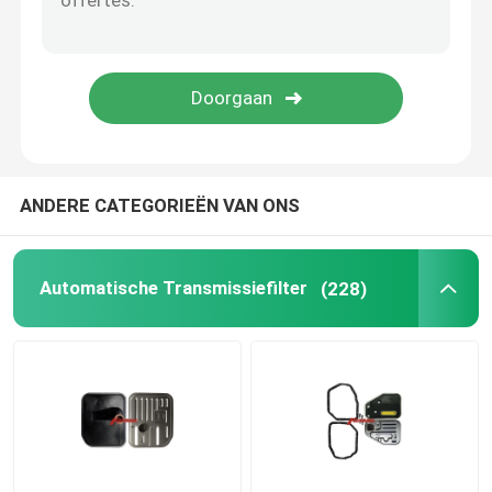
VW Autoonderdelen
Motorklepdek
Auto-uitbreidingstank
ANDERE CATEGORIEËN VAN ONS
Onderdelen voor transmissie
Automatische Transmissiefilter
(228)
Steering-ophangingstoestellen
Motorreservedelen
autovervangstukken