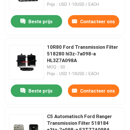
Prijs：USD 1-10USD / EACH
Producten
Beste prijs
Contacteer ons
Automatische Transmissiefilter
10R80 Ford Transmission Filter
Toyota-Transmissiefilter
518280 hl3z-7a098-a
HL3Z7A098A
MOQ：50
Honda-Transmissie Vloeibare Filter
Prijs：USD 1-10USD / EACH
Motoroliecarter
Beste prijs
Contacteer ons
De automatische Uitrusting van de Transmissierevisie
C5 Automatisch Ford Ranger
Transmission Filter 518184
De automatische Uitrustingen van de Transmissiever
e3tz-7a098-a E3TZ7A098A