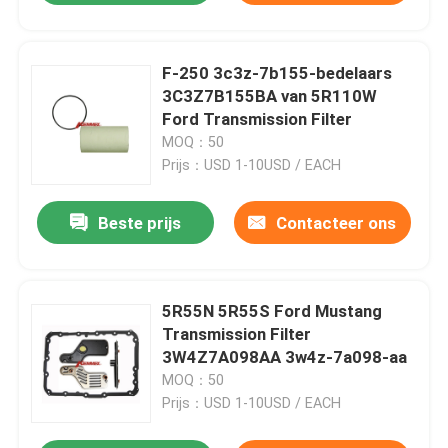
F-250 3c3z-7b155-bedelaars
3C3Z7B155BA van 5R110W
Ford Transmission Filter
MOQ：50
Prijs：USD 1-10USD / EACH
Beste prijs
Contacteer ons
5R55N 5R55S Ford Mustang
Transmission Filter
3W4Z7A098AA 3w4z-7a098-aa
MOQ：50
Prijs：USD 1-10USD / EACH