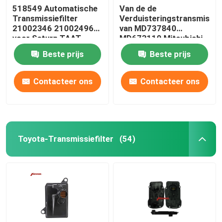
518549 Automatische
Van de de
Transmissiefilter
Verduisteringstransmissie
21002346 21002496
van MD737840
voor Saturn TAAT
MD673110 Mitsubishi
Filter 46321-36001
Beste prijs
Beste prijs
46321-36010
Contacteer ons
Contacteer ons
Toyota-Transmissiefilter
(54)