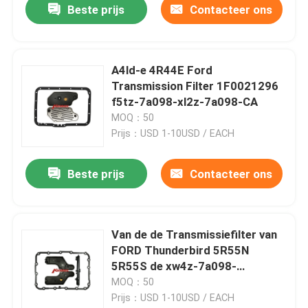
Beste prijs
Contacteer ons
A4ld-e 4R44E Ford
Transmission Filter 1F0021296
f5tz-7a098-xl2z-7a098-CA
MOQ：50
Prijs：USD 1-10USD / EACH
Beste prijs
Contacteer ons
Van de de Transmissiefilter van
FORD Thunderbird 5R55N
5R55S de xw4z-7a098-
bedelaars xw4z-7a098-BB
MOQ：50
Prijs：USD 1-10USD / EACH