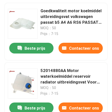
Goedkwaliteit motor koelmiddel
uitbreidingsvat volkswagen
passat b5 A4 A6 RS6 PASSAT
B5 C5 8D0121403L
MOQ：50
Prijs：7-15
Beste prijs
Contacteer ons
52014880AA Motor
waterkoelmiddel reservoir
radiator uitbreidingsvat Voor
Ford F350 Ram ProMaster
MOQ：50
Prijs：7-15
Beste prijs
Contacteer ons