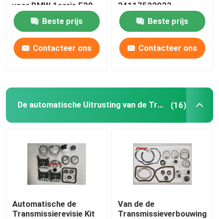
voor BMW 1seris F20
24117522923
3seris F30 F80
24152333903 van
Beste prijs
Beste prijs
VW Autoonderdelen
BMW 3/E90 E92 E93
Contacteer ons
Contacteer ons
Motorklepdek
Auto-uitbreidingstank
De automatische Uitrusting van de Transmissierevisie
(16)
Onderdelen voor transmissie
Steering-ophangingstoestellen
Motorreservedelen
Automatische de
Van de de
autovervangstukken
Transmissierevisie Kit
Transmissieverbouwing