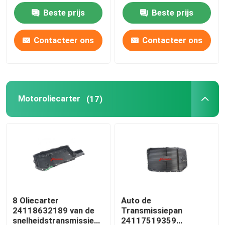
Honda
Honda Accord
Beste prijs
Beste prijs
Ford Transmission Filter
Contacteer ons
Contacteer ons
Nissan Transmission Filter
Mazda-Transmissiefilter
Motoroliecarter
(17)
Hyundai-Transmissiefilter
OLIECARTERpakking
De automatische uitrusting van de Transmissiewrijvin
8 Oliecarter
Auto de
24118632189 van de
Transmissiepan
Verkoelingstoestand
snelheidstransmissie
24117519359