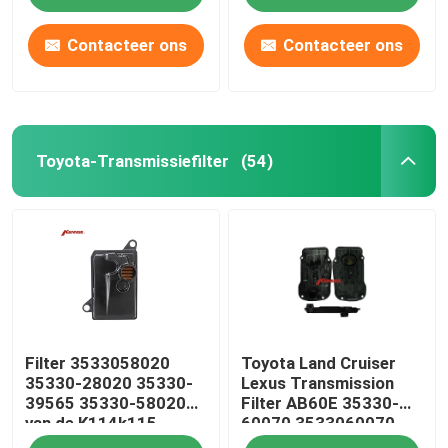
Contacteer ons
Contacteer ons
Toyota-Transmissiefilter
(54)
Thuis
Filter 3533058020
Toyota Land Cruiser
Over ons
35330-28020 35330-
Lexus Transmission
39565 35330-58020
Filter AB60E 35330-
van de K114k115
60070 3533060070
Contacten
Toyota Transmissie