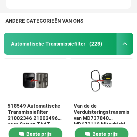
ANDERE CATEGORIEËN VAN ONS
Automatische Transmissiefilter
(228)
518549 Automatische
Van de de
Transmissiefilter
Verduisteringstransmissie
21002346 21002496
van MD737840
voor Saturn TAAT
MD673110 Mitsubishi
Filter 46321-36001
Beste prijs
Beste prijs
46321-36010