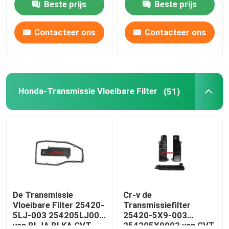
Beste prijs
Beste prijs
Producten
Contacteer ons
Contacteer ons
Automatische Transmissiefilter
Honda-Transmissie Vloeibare Filter
(51)
Toyota-Transmissiefilter
Honda-Transmissie Vloeibare Filter
Motoroliecarter
De automatische Uitrusting van de Transmissierevisie
De Transmissie
Cr-v de
Vloeibare Filter 25420-
Transmissiefilter
5LJ-003 254205LJ003
25420-5X9-003
De automatische Uitrustingen van de Transmissiever
van BLJA BLKA CVT
254205X9003 van CVT